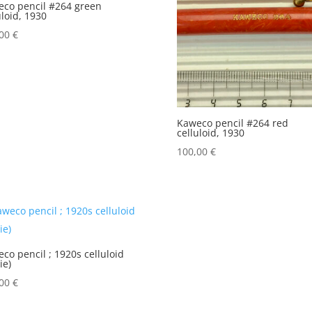
co pencil #264 green
uloid, 1930
,00
€
Kaweco pencil #264 red
celluloid, 1930
100,00
€
co pencil ; 1920s celluloid
ie)
,00
€