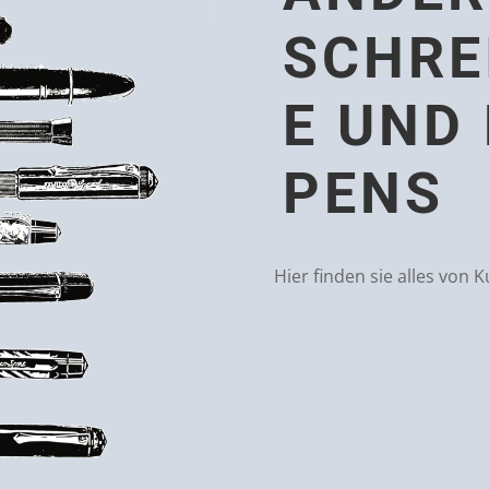
SCHRE
E UND
PENS
Hier finden sie alles von K