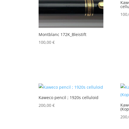
Kawe
cell
100
Montblanc 172K_Bleistift
100,00
€
Kaweco pencil ; 1920s celluloid
Kawe
200,00
€
(Kop
200