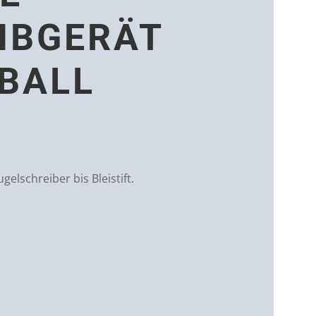
IBGERÄT
 BALL
ugelschreiber bis Bleistift.