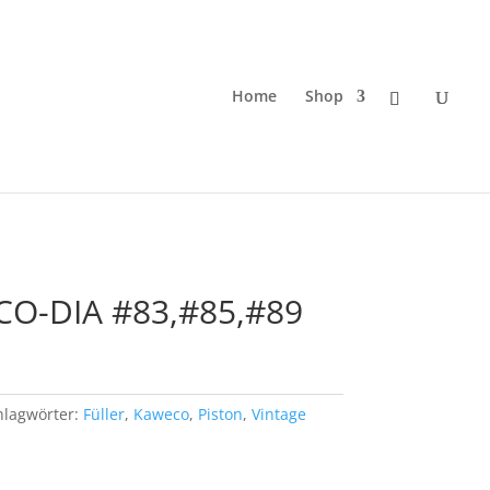
Home
Shop
CO-DIA #83,#85,#89
hlagwörter:
Füller
,
Kaweco
,
Piston
,
Vintage