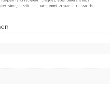
white-pearl and red-pearl: unique pieces, different nibs
alter, vintage, Zelluloid, Hartgummi. Zustand: „Gebraucht“.
nen