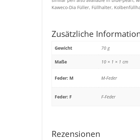
similar pen also available in blue-pearl, 
Kaweco-Dia Füller, Füllhalter, Kolbenfüllh
Zusätzliche Informatio
Gewicht
70 g
Maße
10 × 1 × 1 cm
Feder: M
M-Feder
Feder: F
F-Feder
Rezensionen