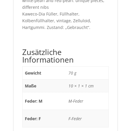
white-pearl and red-pearl: unique pieces,
different nibs
Kaweco-Dia Füller, Füllhalter,
Kolbenfüllhalter, vintage, Zelluloid,
Hartgummi. Zustand: „Gebraucht“.
Zusätzliche
Informationen
Gewicht
70 g
Maße
10 × 1 × 1 cm
Feder: M
M-Feder
Feder: F
F-Feder